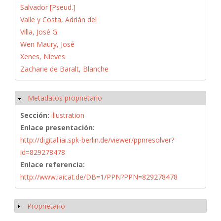
Salvador [Pseud.]
Valle y Costa, Adrián del
Villa, José G.
Wen Maury, José
Xenes, Nieves
Zacharie de Baralt, Blanche
Metadatos proprietario
Ocultar
Sección:
illustration
Enlace presentación:
http://digital.iai.spk-berlin.de/viewer/ppnresolver?
id=829278478
Enlace referencia:
http://www.iaicat.de/DB=1/PPN?PPN=829278478
Proprietario
Mostrar