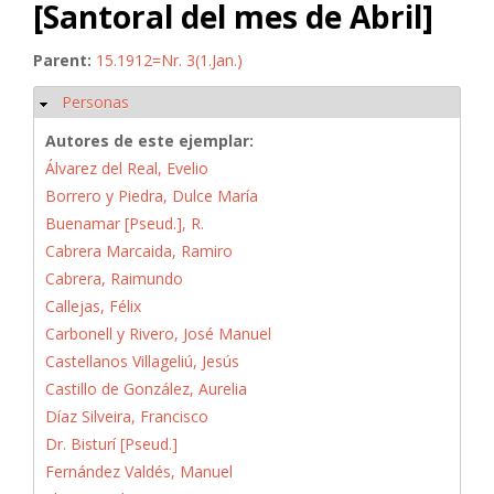
[Santoral del mes de Abril]
Parent:
15.1912=Nr. 3(1.Jan.)
Personas
Ocultar
Autores de este ejemplar:
Álvarez del Real, Evelio
Borrero y Piedra, Dulce María
Buenamar [Pseud.], R.
Cabrera Marcaida, Ramiro
Cabrera, Raimundo
Callejas, Félix
Carbonell y Rivero, José Manuel
Castellanos Villageliú, Jesús
Castillo de González, Aurelia
Díaz Silveira, Francisco
Dr. Bisturí [Pseud.]
Fernández Valdés, Manuel