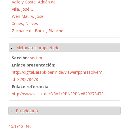
Valle y Costa, Adrián del
Villa, José G.
Wen Maury, José
Xenes, Nieves
Zacharie de Baralt, Blanche
Metadatos proprietario
Ocultar
Sección:
section
Enlace presentación:
http://digital.iai.spk-berlin.de/viewer/ppnresolver?
id=829278478
Enlace referencia:
http://www.iaicat.de/DB=1/PPN?PPN=829278478
Proprietario
Mostrar
15.1912=Nr.