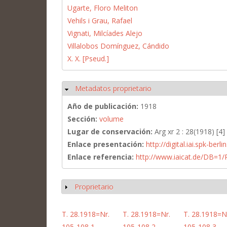
Ugarte, Floro Meliton
Vehils i Grau, Rafael
Vignati, Milcíades Alejo
Villalobos Domínguez, Cándido
X. X. [Pseud.]
Metadatos proprietario
Ocultar
Año de publicación:
1918
Sección:
volume
Lugar de conservación:
Arg xr 2 : 28(1918) [4]
Enlace presentación:
http://digital.iai.spk-be
Enlace referencia:
http://www.iaicat.de/DB=
Proprietario
Mostrar
T. 28.1918=Nr.
T. 28.1918=Nr.
T. 28.1918=N
105-108,1
105-108,2
105-108,3