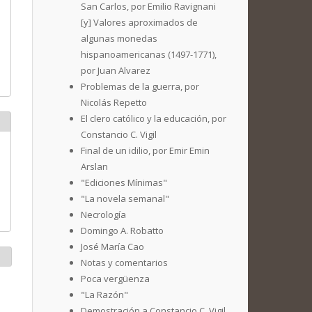
San Carlos, por Emilio Ravignani
[y] Valores aproximados de
algunas monedas
hispanoamericanas (1497-1771),
por Juan Alvarez
Problemas de la guerra, por
Nicolás Repetto
El clero católico y la educación, por
Constancio C. Vigil
Final de un idilio, por Emir Emin
Arslan
"Ediciones Mínimas"
"La novela semanal"
Necrología
Domingo A. Robatto
José María Cao
Notas y comentarios
Poca vergüenza
"La Razón"
Demostración a Constancio C. Vigil