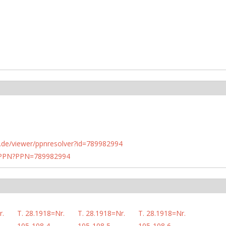
rlin.de/viewer/ppnresolver?id=789982994
1/PPN?PPN=789982994
r.
T. 28.1918=Nr.
T. 28.1918=Nr.
T. 28.1918=Nr.
105-108,4
105-108,5
105-108,6