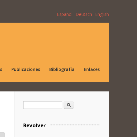
Español
Deutsch
English
s
Publicaciones
Bibliografía
Enlaces
Formulario de búsqueda
Buscar
Revolver