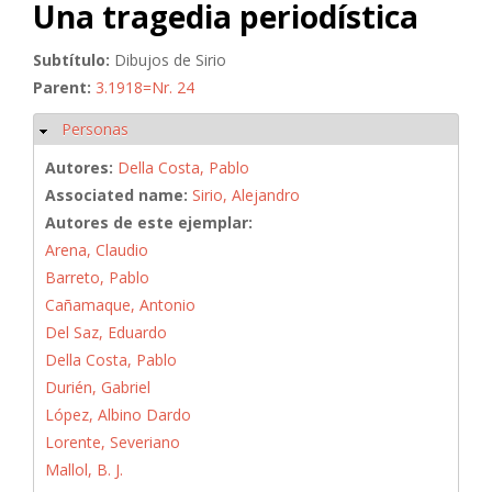
Una tragedia periodística
Subtítulo:
Dibujos de Sirio
Parent:
3.1918=Nr. 24
Personas
Ocultar
Autores:
Della Costa, Pablo
Associated name:
Sirio, Alejandro
Autores de este ejemplar:
Arena, Claudio
Barreto, Pablo
Cañamaque, Antonio
Del Saz, Eduardo
Della Costa, Pablo
Durién, Gabriel
López, Albino Dardo
Lorente, Severiano
Mallol, B. J.