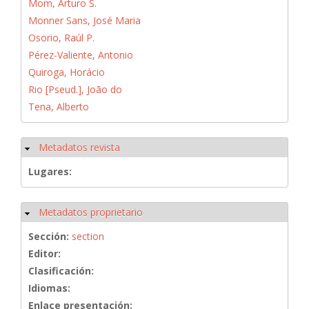
Mom, Arturo S.
Monner Sans, José Maria
Osorio, Raúl P.
Pérez-Valiente, Antonio
Quiroga, Horácio
Rio [Pseud.], João do
Tena, Alberto
Metadatos revista
Ocultar
Lugares:
Metadatos proprietario
Ocultar
Sección:
section
Editor:
Clasificación:
Idiomas:
Enlace presentación: