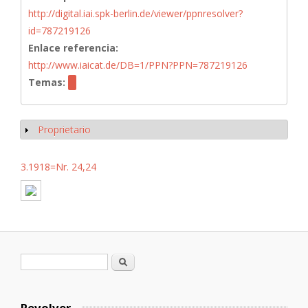
http://digital.iai.spk-berlin.de/viewer/ppnresolver?
id=787219126
Enlace referencia:
http://www.iaicat.de/DB=1/PPN?PPN=787219126
Temas:
Proprietario
Mostrar
3.1918=Nr. 24,24
Formulario de búsqueda
Buscar
Revolver