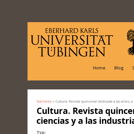
Home
Blog
Startseite
» Cultura. Revista quincenal dedicada a las artes, a l
Sie sind hier
Cultura. Revista quincen
ciencias y a las industri
Typ: