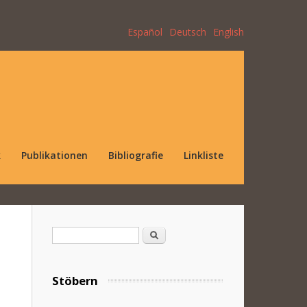
Español
Deutsch
English
k
Publikationen
Bibliografie
Linkliste
Suchformular
Suche
Stöbern