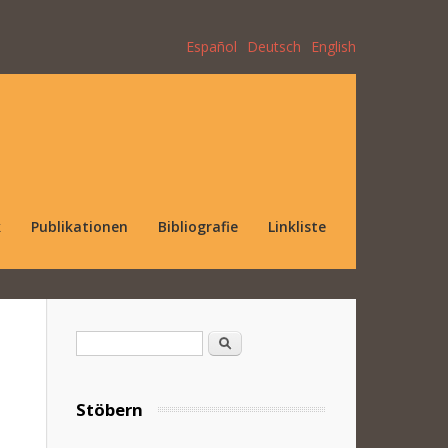
Español
Deutsch
English
k
Publikationen
Bibliografie
Linkliste
Suchformular
Suche
Stöbern