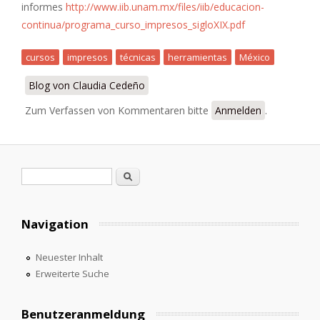
informes
http://www.iib.unam.mx/files/iib/educacion-
continua/programa_curso_impresos_sigloXIX.pdf
cursos
impresos
técnicas
herramientas
México
Blog von Claudia Cedeño
Zum Verfassen von Kommentaren bitte
Anmelden
.
Suchformular
Suche
Navigation
Neuester Inhalt
Erweiterte Suche
Benutzeranmeldung