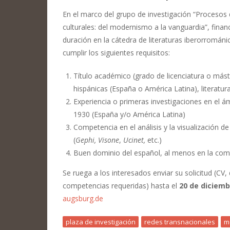
En el marco del grupo de investigación “Procesos
culturales: del modernismo a la vanguardia”, finan
duración en la cátedra de literaturas iberorromán
cumplir los siguientes requisitos:
Título académico (grado de licenciatura o máster
hispánicas (España o América Latina), literatu
Experiencia o primeras investigaciones en el ám
1930 (España y/o América Latina)
Competencia en el análisis y la visualización d
(
Gephi, Visone
,
Ucinet,
etc.)
Buen dominio del español, al menos en la comp
Se ruega a los interesados enviar su solicitud (CV,
competencias requeridas) hasta el
20 de diciemb
augsburg.de
plaza de investigación
redes transnacionales
m