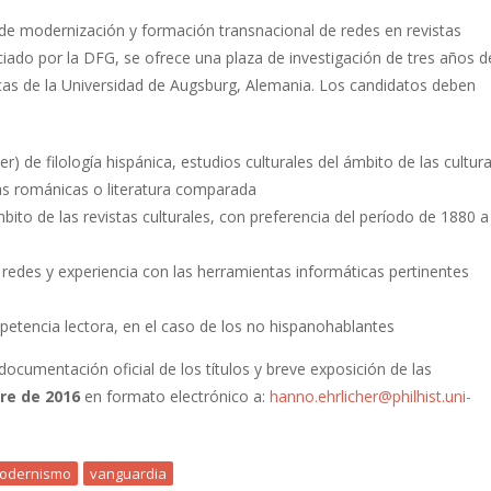
 de modernización y formación transnacional de redes en revistas
ciado por la DFG, se ofrece una plaza de investigación de tres años d
icas de la Universidad de Augsburg, Alemania. Los candidatos deben
) de filología hispánica, estudios culturales del ámbito de las cultur
ras románicas o literatura comparada
bito de las revistas culturales, con preferencia del período de 1880 a
e redes y experiencia con las herramientas informáticas pertinentes
etencia lectora, en el caso de los no hispanohablantes
 documentación oficial de los títulos y breve exposición de las
re de 2016
en formato electrónico a:
hanno.ehrlicher@philhist.uni-
odernismo
vanguardia