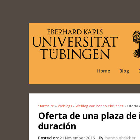
Home
Blog
Startseite
»
Weblogs
»
Weblog von hanno.ehrlicher
» Oferta 
Sie sind hier
Oferta de una plaza de 
duración
Posted on:
21 November 2016
By:
hanno.ehrlicher