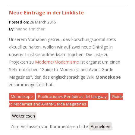
Neue Einträge in der Linkliste
Posted on:
28 March 2016
By:
hanno.ehrlicher
Unserem Vorhaben getreu, das Forschungsportal stets
aktuell zu halten, wollen wir auf zwei neue Einträge in
unserer Linkliste aufmerksam machen. Die Liste zu
Projekten zu
Moderne/Modernismo
ist ergänzt um einen
Sehr nützlichen "Guide to Modernist and Avant-Garde
Magazines", den das englischsprachige Wiki
Monoskope
zusammengestellt hat
.
Monoskope
Publicaciones Periódicas del Uruguay
Guide
to Modernist and AVant-Garde Magazines
Weiterlesen
über Neue Einträge in der Linkliste
Zum Verfassen von Kommentaren bitte
Anmelden
.