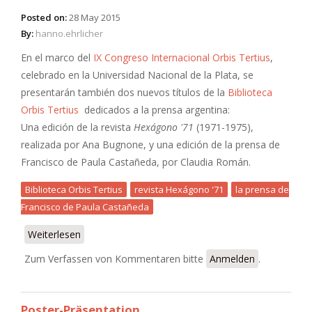
Posted on:
28 May 2015
By:
hanno.ehrlicher
En el marco del
IX Congreso Internacional Orbis Tertius
,
celebrado en la Universidad Nacional de la Plata, se
presentarán también dos nuevos títulos de la
Biblioteca
Orbis Tertius
dedicados a la prensa argentina:
Una edición de la revista
Hexágono '71
(1971-1975),
realizada por Ana Bugnone, y una edición de la prensa de
Francisco de Paula Castañeda, por Claudia Román.
Biblioteca Orbis Tertius
revista Hexágono '71
la prensa de
Francisco de Paula Castañeda
Weiterlesen
über Dos nuevos títulos en la Biblioteca Orbis
Tertius
Zum Verfassen von Kommentaren bitte
Anmelden
.
Poster-Präsentation