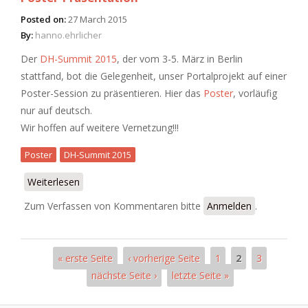
Posted on:
27 March 2015
By:
hanno.ehrlicher
Der
DH-Summit 2015
, der vom 3-5. März in Berlin
stattfand, bot die Gelegenheit, unser Portalprojekt auf einer
Poster-Session zu präsentieren. Hier das
Poster
, vorläufig
nur auf deutsch.
Wir hoffen auf weitere Vernetzung!!!
Poster
DH-Summit 2015
Weiterlesen
über Poster-Präsentation
Zum Verfassen von Kommentaren bitte
Anmelden
.
« erste Seite
‹ vorherige Seite
1
2
3
Seiten
nächste Seite ›
letzte Seite »