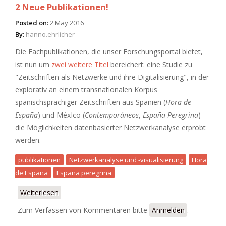
2 Neue Publikationen!
Posted on:
2 May 2016
By:
hanno.ehrlicher
Die Fachpublikationen, die unser Forschungsportal bietet,
ist nun um
zwei weitere Titel
bereichert: eine Studie zu
"Zeitschriften als Netzwerke und ihre Digitalisierung", in der
explorativ an einem transnationalen Korpus
spanischsprachiger Zeitschriften aus Spanien (
Hora de
España
) und MéxIco (
Contemporáneos
,
España Peregrina
)
die Möglichkeiten datenbasierter Netzwerkanalyse erprobt
werden.
publikationen
Netzwerkanalyse und -visualisierung
Hora
de España
España peregrina
Weiterlesen
über 2 Neue Publikationen!
Zum Verfassen von Kommentaren bitte
Anmelden
.