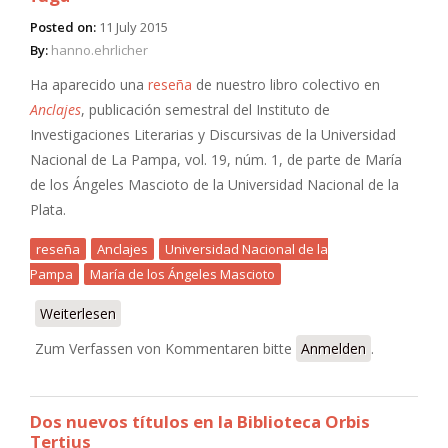
Posted on:
11 July 2015
By:
hanno.ehrlicher
Ha aparecido una
reseña
de nuestro libro colectivo en
Anclajes
, publicación semestral del Instituto de
Investigaciones Literarias y Discursivas de la Universidad
Nacional de La Pampa, vol. 19, núm. 1, de parte de María
de los Ángeles Mascioto de la Universidad Nacional de la
Plata.
reseña
Anclajes
Universidad Nacional de la
Pampa
María de los Ángeles Mascioto
Weiterlesen
über Reseña sobre "Almacenes de un tiempo en
fuga"
Zum Verfassen von Kommentaren bitte
Anmelden
.
Dos nuevos títulos en la Biblioteca Orbis
Tertius