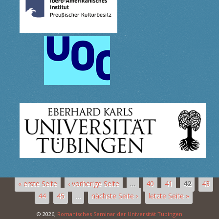
« erste Seite
‹ vorherige Seite
…
40
41
42
43
44
45
…
nächste Seite ›
letzte Seite »
© 2026,
Romanisches Seminar der Universität Tübingen