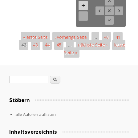
« erste Seite
‹ vorherige Seite
…
40
41
42
43
44
45
…
nächste Seite ›
letzte
Seite »
Seiten
Suchformular
Suche
Stöbern
alle Autoren auflisten
Inhaltsverzeichnis