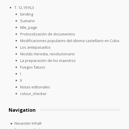
T. 12.1916,3
binding
Sumario
title_page
Protocolización de documentos
Modificaciones populares del idioma castellano en Cuba
Los antepasados
Nicolás Heredia, revolucionario
La preparación de los maestros
Fuegos fatuos
I
II
Notas editoriales
colour_checker
Navigation
Neuester Inhalt