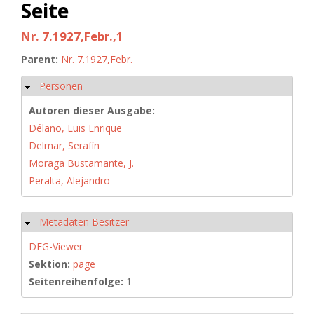
Seite
Nr. 7.1927,Febr.,1
Parent:
Nr. 7.1927,Febr.
Personen
Ausblenden
Autoren dieser Ausgabe:
Délano, Luis Enrique
Delmar, Serafín
Moraga Bustamante, J.
Peralta, Alejandro
Metadaten Besitzer
Ausblenden
DFG-Viewer
Sektion:
page
Seitenreihenfolge:
1