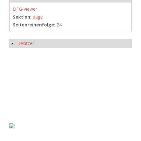
DFG-Viewer
Sektion:
page
Seitenreihenfolge:
24
Besitzer
Anzeigen