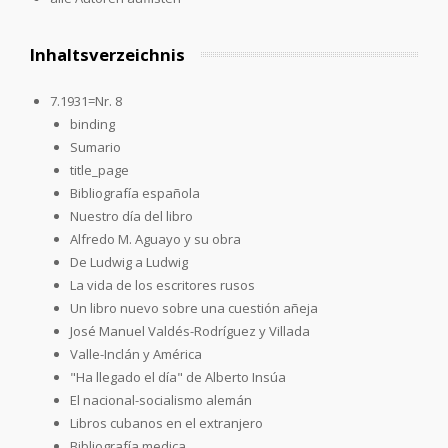
Inhaltsverzeichnis
7.1931=Nr. 8
binding
Sumario
title_page
Bibliografía española
Nuestro día del libro
Alfredo M. Aguayo y su obra
De Ludwig a Ludwig
La vida de los escritores rusos
Un libro nuevo sobre una cuestión añeja
José Manuel Valdés-Rodríguez y Villada
Valle-Inclán y América
"Ha llegado el día" de Alberto Insúa
El nacional-socialismo alemán
Libros cubanos en el extranjero
Bibliografía medica