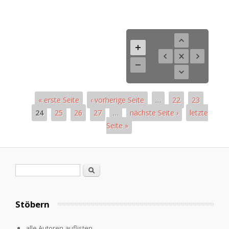
« erste Seite
‹ vorherige Seite
…
22
23
24
25
26
27
…
nächste Seite ›
letzte
Seite »
Seiten
Suchformular
Suche
Stöbern
alle Autoren auflisten