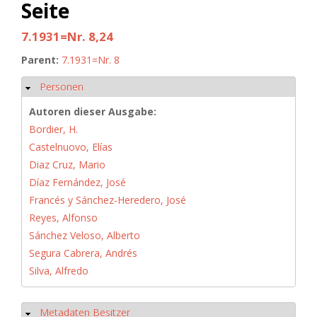
Seite
7.1931=Nr. 8,24
Parent:
7.1931=Nr. 8
Personen
Ausblenden
Autoren dieser Ausgabe:
Bordier, H.
Castelnuovo, Elías
Diaz Cruz, Mario
Díaz Fernández, José
Francés y Sánchez-Heredero, José
Reyes, Alfonso
Sánchez Veloso, Alberto
Segura Cabrera, Andrés
Silva, Alfredo
Metadaten Besitzer
Ausblenden