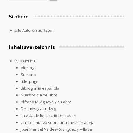
Stöbern
alle Autoren auflisten
Inhaltsverzeichnis
7.1931=Nr. 8
binding
Sumario
title_page
Bibliografía española
Nuestro día del libro
Alfredo M. Aguayo y su obra
De Ludwig a Ludwig
La vida de los escritores rusos
Un libro nuevo sobre una cuestión añeja
José Manuel Valdés-Rodríguez y Villada