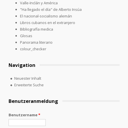
Valle-Inclán y América
"Ha llegado el día" de Alberto Insúa
El nacional-socialismo alemán
Libros cubanos en el extranjero
Bibliografía medica
Glosas
Panorama literario
colour_checker
Navigation
Neuester Inhalt
Erweiterte Suche
Benutzeranmeldung
Benutzername
*