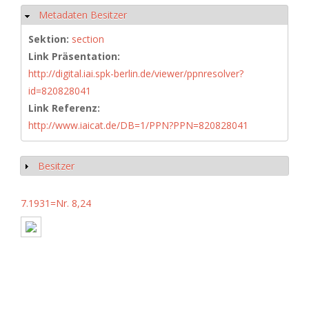
Metadaten Besitzer
Ausblenden
Sektion:
section
Link Präsentation:
http://digital.iai.spk-berlin.de/viewer/ppnresolver?
id=820828041
Link Referenz:
http://www.iaicat.de/DB=1/PPN?PPN=820828041
Besitzer
Anzeigen
7.1931=Nr. 8,24