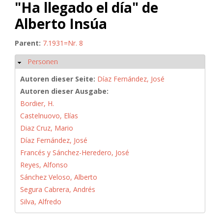
"Ha llegado el día" de
Alberto Insúa
Parent:
7.1931=Nr. 8
Personen
Ausblenden
Autoren dieser Seite:
Díaz Fernández, José
Autoren dieser Ausgabe:
Bordier, H.
Castelnuovo, Elías
Diaz Cruz, Mario
Díaz Fernández, José
Francés y Sánchez-Heredero, José
Reyes, Alfonso
Sánchez Veloso, Alberto
Segura Cabrera, Andrés
Silva, Alfredo