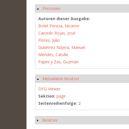
Personen
Ausblenden
Autoren dieser Ausgabe:
Bolet Peraza, Nicanor
Caicedo Rojas, José
Flores, Julio
Gutiérrez Nájera, Manuel
Mendés, Catulle
Papini y Zas, Guzmán
Metadaten Besitzer
Ausblenden
DFG-Viewer
Sektion:
page
Seitenreihenfolge:
2
Besitzer
Anzeigen