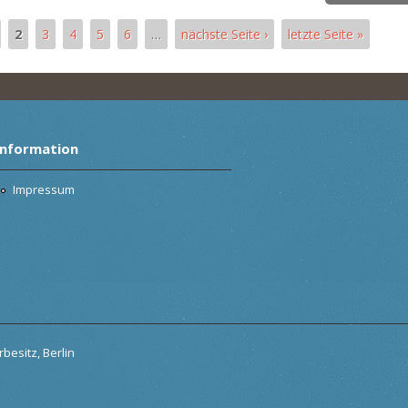
2
3
4
5
6
…
nächste Seite ›
letzte Seite »
Information
Impressum
besitz, Berlin