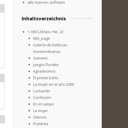
alle Autoren auflisten
Inhaltsverzeichnis
1.1897,28.Nov.=Nr. 22
title_page
Galería de bellezas
montevideanas
Sumario
Juegos florales
Agradecimos
El primer baño
La mujer en el año 2000
Luchando
Confesión
En el campo
La mujer
Silencio
Pretérita