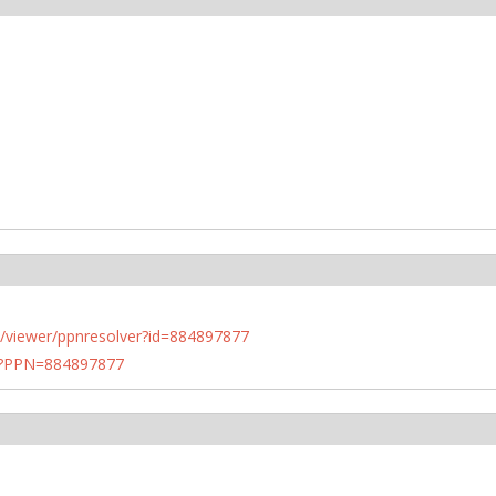
n.de/viewer/ppnresolver?id=884897877
PN?PPN=884897877