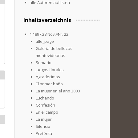
alle Autoren auflisten
Inhaltsverzeichnis
1.1897,28.Nov.=Nr. 22
title_page
Galería de bellezas
montevideanas
Sumario
Juegos florales
Agradecimos
El primer baño
La mujer en el año 2000
Luchando
Confesión
En el campo
La mujer
Silencio
Pretérita