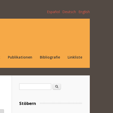
Español
Deutsch
English
k
Publikationen
Bibliografie
Linkliste
Suchformular
Suche
Stöbern