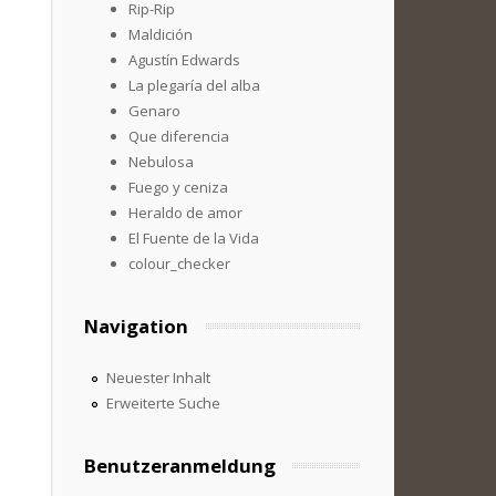
Rip-Rip
Maldición
Agustín Edwards
La plegaría del alba
Genaro
Que diferencia
Nebulosa
Fuego y ceniza
Heraldo de amor
El Fuente de la Vida
colour_checker
Navigation
Neuester Inhalt
Erweiterte Suche
Benutzeranmeldung