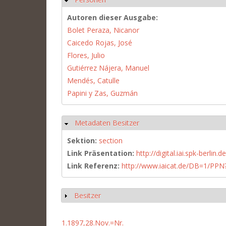
Autoren dieser Ausgabe:
Bolet Peraza, Nicanor
Caicedo Rojas, José
Flores, Julio
Gutiérrez Nájera, Manuel
Mendés, Catulle
Papini y Zas, Guzmán
Metadaten Besitzer
Ausblenden
Sektion:
section
Link Präsentation:
http://digital.iai.spk-berli
Link Referenz:
http://www.iaicat.de/DB=1/P
Besitzer
Anzeigen
1.1897,28.Nov.=Nr.