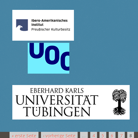
« erste Seite
‹ vorherige Seite
…
4
5
6
7
8