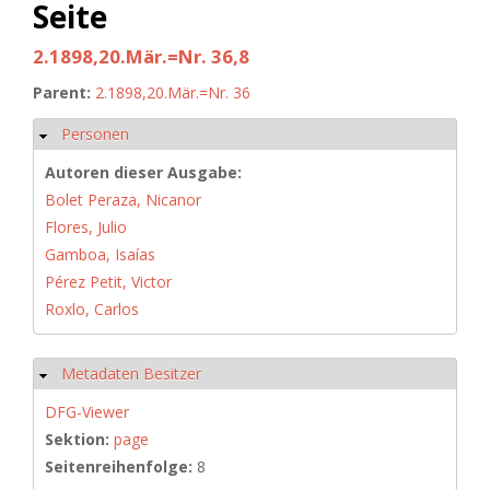
Seite
2.1898,20.Mär.=Nr. 36,8
Parent:
2.1898,20.Mär.=Nr. 36
Personen
Ausblenden
Autoren dieser Ausgabe:
Bolet Peraza, Nicanor
Flores, Julio
Gamboa, Isaías
Pérez Petit, Victor
Roxlo, Carlos
Metadaten Besitzer
Ausblenden
DFG-Viewer
Sektion:
page
Seitenreihenfolge:
8