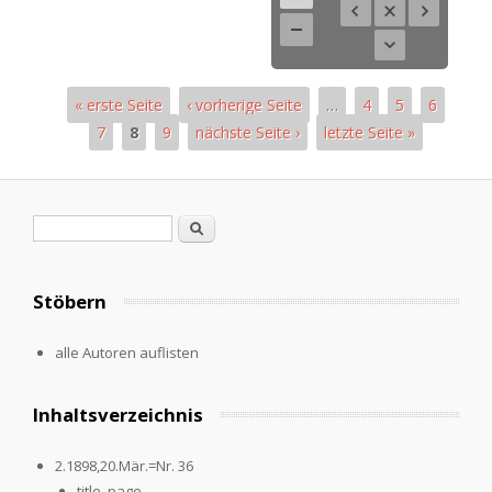
« erste Seite
‹ vorherige Seite
…
4
5
6
7
8
9
nächste Seite ›
letzte Seite »
Seiten
Suchformular
Suche
Stöbern
alle Autoren auflisten
Inhaltsverzeichnis
2.1898,20.Mär.=Nr. 36
title_page