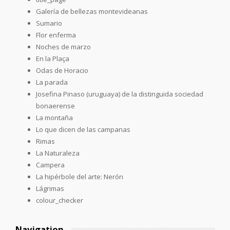
Galería de bellezas montevideanas
Sumario
Flor enferma
Noches de marzo
En la Plaça
Odas de Horacio
La parada
Josefina Pinaso (uruguaya) de la distinguida sociedad
bonaerense
La montaña
Lo que dicen de las campanas
Rimas
La Naturaleza
Campera
La hipérbole del arte: Nerón
Lágrimas
colour_checker
Navigation