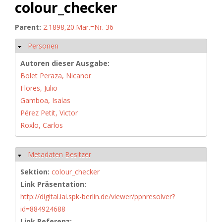
colour_checker
Parent:
2.1898,20.Mär.=Nr. 36
Personen
Ausblenden
Autoren dieser Ausgabe:
Bolet Peraza, Nicanor
Flores, Julio
Gamboa, Isaías
Pérez Petit, Victor
Roxlo, Carlos
Metadaten Besitzer
Ausblenden
Sektion:
colour_checker
Link Präsentation:
http://digital.iai.spk-berlin.de/viewer/ppnresolver?
id=884924688
Link Referenz: