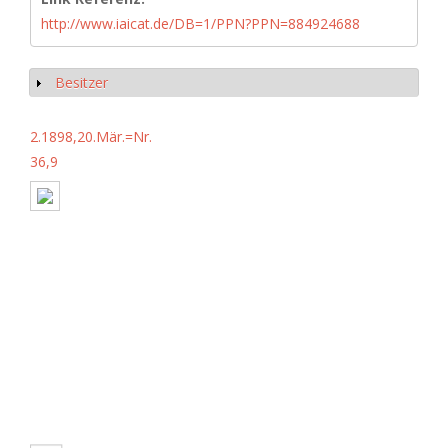
http://www.iaicat.de/DB=1/PPN?PPN=884924688
Besitzer
Anzeigen
2.1898,20.Mär.=Nr.
36,9