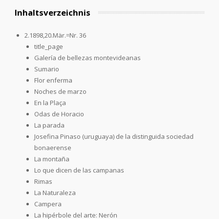
Inhaltsverzeichnis
2.1898,20.Mär.=Nr. 36
title_page
Galería de bellezas montevideanas
Sumario
Flor enferma
Noches de marzo
En la Plaça
Odas de Horacio
La parada
Josefina Pinaso (uruguaya) de la distinguida sociedad
bonaerense
La montaña
Lo que dicen de las campanas
Rimas
La Naturaleza
Campera
La hipérbole del arte: Nerón