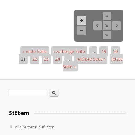
« erste Seite
‹ vorherige Seite
…
19
20
21
22
23
24
…
nächste Seite ›
letzte
Seite »
Seiten
Suchformular
Suche
Stöbern
alle Autoren auflisten