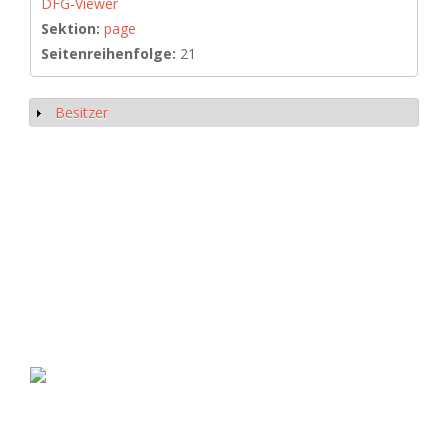
DFG-Viewer
Sektion:
page
Seitenreihenfolge:
21
Besitzer
Anzeigen