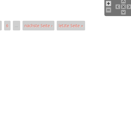
6
…
nächste Seite ›
letzte Seite »