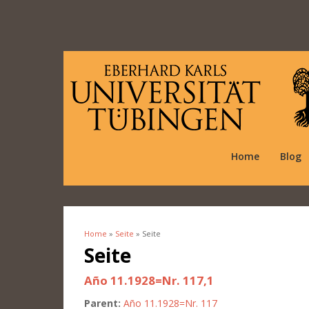
Home
Blog
Home
»
Seite
» Seite
You are here
Seite
Año 11.1928=Nr. 117,1
Parent:
Año 11.1928=Nr. 117