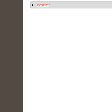
Besitzer
Show