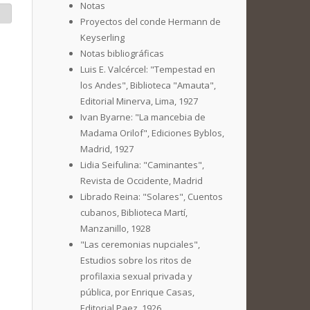
Notas
Proyectos del conde Hermann de
Keyserling
Notas bibliográficas
Luis E. Valcércel: "Tempestad en
los Andes", Biblioteca "Amauta",
Editorial Minerva, Lima, 1927
Ivan Byarne: "La mancebia de
Madama Orilof", Ediciones Byblos,
Madrid, 1927
Lidia Seifulina: "Caminantes",
Revista de Occidente, Madrid
Librado Reina: "Solares", Cuentos
cubanos, Biblioteca Martí,
Manzanillo, 1928
"Las ceremonias nupciales",
Estudios sobre los ritos de
profilaxia sexual privada y
pública, por Enrique Casas,
Editorial Paez, 1926