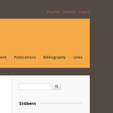
Español
Deutsch
English
work
Publications
Bibliography
Links
Search form
Search
Stöbern