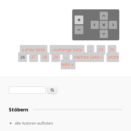
« erste Seite
‹ vorherige Seite
…
24
25
26
27
28
29
…
nächste Seite ›
letzte
Seite »
Seiten
Suchformular
Suche
Stöbern
alle Autoren auflisten