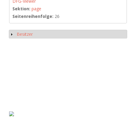
DFG-Viewer
Sektion:
page
Seitenreihenfolge:
26
Besitzer
Anzeigen