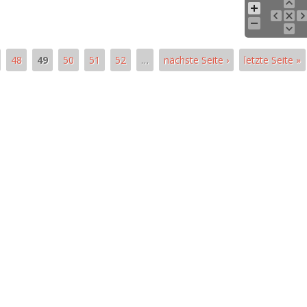
48
49
50
51
52
…
nächste Seite ›
letzte Seite »