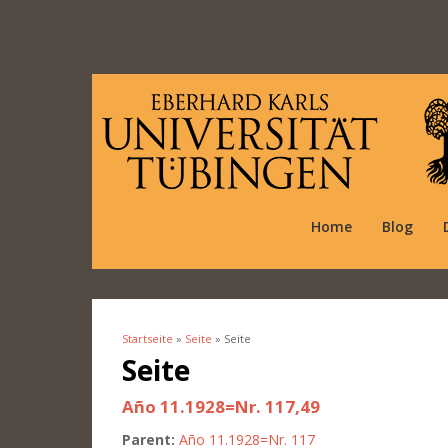
Home
Blog
Startseite
»
Seite
» Seite
Sie sind hier
Seite
Año 11.1928=Nr. 117,49
Parent:
Año 11.1928=Nr. 117