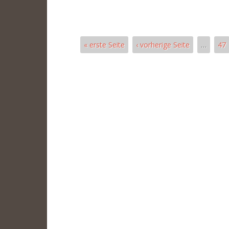
« erste Seite
‹ vorherige Seite
…
47
Seiten