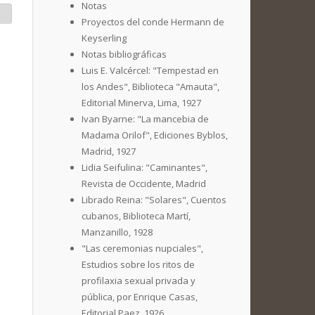
Notas
Proyectos del conde Hermann de
Keyserling
Notas bibliográficas
Luis E. Valcércel: "Tempestad en
los Andes", Biblioteca "Amauta",
Editorial Minerva, Lima, 1927
Ivan Byarne: "La mancebia de
Madama Orilof", Ediciones Byblos,
Madrid, 1927
Lidia Seifulina: "Caminantes",
Revista de Occidente, Madrid
Librado Reina: "Solares", Cuentos
cubanos, Biblioteca Martí,
Manzanillo, 1928
"Las ceremonias nupciales",
Estudios sobre los ritos de
profilaxia sexual privada y
pública, por Enrique Casas,
Editorial Paez, 1926