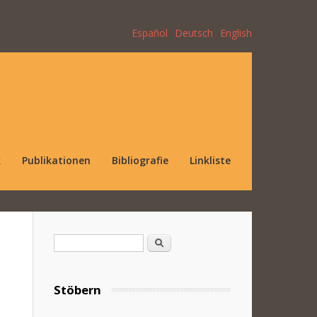
Español
Deutsch
English
k
Publikationen
Bibliografie
Linkliste
Suchformular
Suche
Stöbern