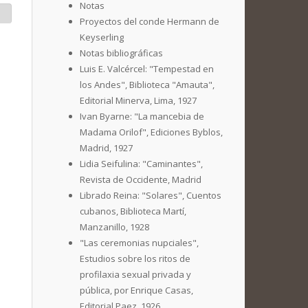
Notas
Proyectos del conde Hermann de
Keyserling
Notas bibliográficas
Luis E. Valcércel: "Tempestad en
los Andes", Biblioteca "Amauta",
Editorial Minerva, Lima, 1927
Ivan Byarne: "La mancebia de
Madama Orilof", Ediciones Byblos,
Madrid, 1927
Lidia Seifulina: "Caminantes",
Revista de Occidente, Madrid
Librado Reina: "Solares", Cuentos
cubanos, Biblioteca Martí,
Manzanillo, 1928
"Las ceremonias nupciales",
Estudios sobre los ritos de
profilaxia sexual privada y
pública, por Enrique Casas,
Editorial Paez, 1926