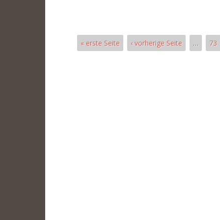
« erste Seite
‹ vorherige Seite
…
73
Seiten