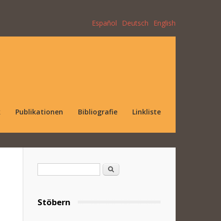
Español
Deutsch
English
k
Publikationen
Bibliografie
Linkliste
Suchformular
Suche
Stöbern