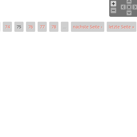
74
75
76
77
78
…
nächste Seite ›
letzte Seite »