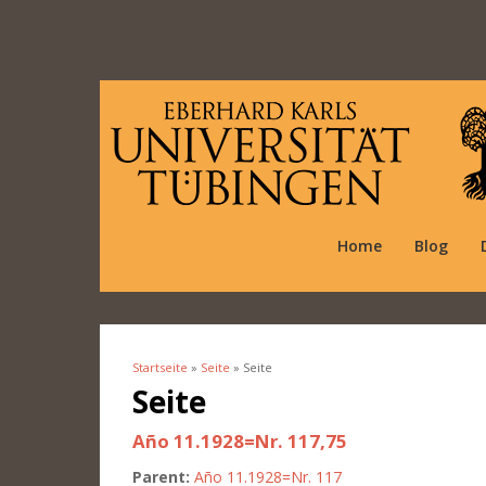
Home
Blog
Startseite
»
Seite
» Seite
Sie sind hier
Seite
Año 11.1928=Nr. 117,75
Parent:
Año 11.1928=Nr. 117