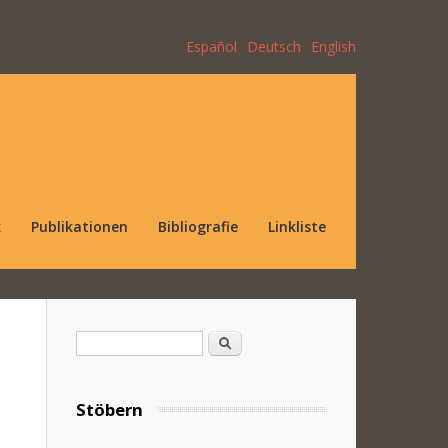
Español
Deutsch
English
k
Publikationen
Bibliografie
Linkliste
Suchformular
Suche
Stöbern