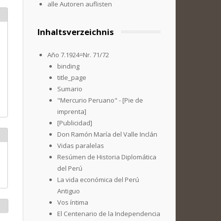
alle Autoren auflisten
Inhaltsverzeichnis
Año 7.1924=Nr. 71/72
binding
title_page
Sumario
"Mercurio Peruano" - [Pie de
imprenta]
[Publicidad]
Don Ramón María del Valle Inclán
Vidas paralelas
Resúmen de Historia Diplomática
del Perú
La vida económica del Perú
Antiguo
Vos íntima
El Centenario de la Independencia