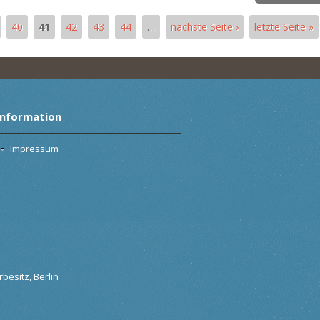
40
41
42
43
44
…
nächste Seite ›
letzte Seite »
Information
Impressum
besitz, Berlin