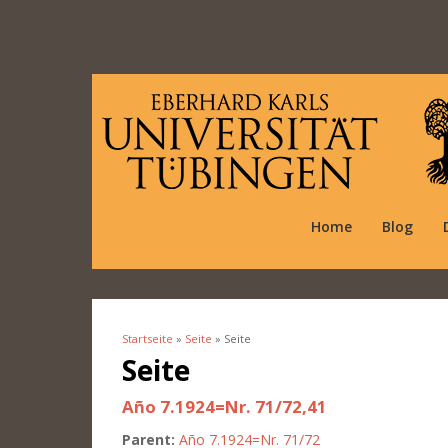
Home
Blog
Startseite
»
Seite
» Seite
Sie sind hier
Seite
Año 7.1924=Nr. 71/72,41
Parent:
Año 7.1924=Nr. 71/72