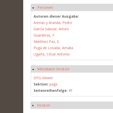
Personen
Ausblenden
Autoren dieser Ausgabe:
Arenas y Aranda, Pedro
García Salazar, Arturo
Guarderas, F.
Martínez Paz, E.
Puga de Losada, Amalia
Ugarte, César Antonio
Metadaten Besitzer
Ausblenden
DFG-Viewer
Sektion:
page
Seitenreihenfolge:
41
Besitzer
Anzeigen