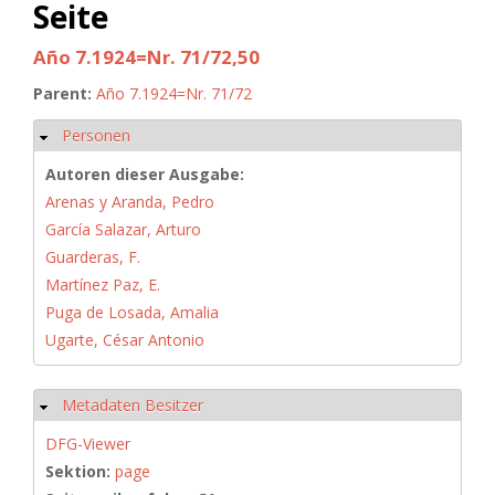
Seite
Año 7.1924=Nr. 71/72,50
Parent:
Año 7.1924=Nr. 71/72
Personen
Ausblenden
Autoren dieser Ausgabe:
Arenas y Aranda, Pedro
García Salazar, Arturo
Guarderas, F.
Martínez Paz, E.
Puga de Losada, Amalia
Ugarte, César Antonio
Metadaten Besitzer
Ausblenden
DFG-Viewer
Sektion:
page