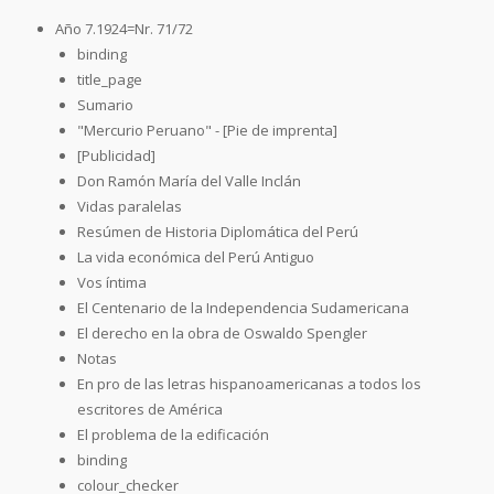
Año 7.1924=Nr. 71/72
binding
title_page
Sumario
"Mercurio Peruano" - [Pie de imprenta]
[Publicidad]
Don Ramón María del Valle Inclán
Vidas paralelas
Resúmen de Historia Diplomática del Perú
La vida económica del Perú Antiguo
Vos íntima
El Centenario de la Independencia Sudamericana
El derecho en la obra de Oswaldo Spengler
Notas
En pro de las letras hispanoamericanas a todos los
escritores de América
El problema de la edificación
binding
colour_checker