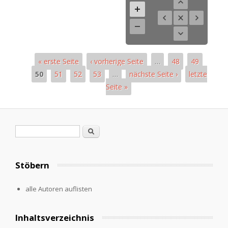
« erste Seite
‹ vorherige Seite
…
48
49
50
51
52
53
…
nächste Seite ›
letzte
Seite »
Seiten
Suchformular
Suche
Stöbern
alle Autoren auflisten
Inhaltsverzeichnis