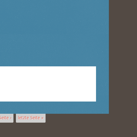
eite ›
letzte Seite »