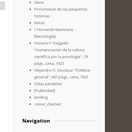
Silvia
Proscholium de las pequeñas
historias
Notas
† Fernando Maristany -
[Necrología]
Honorio F. Delgado:
"Humanización de la cultura
científica por la psicología", 79
págs., Lima, 1923
Alejandro O. Deustua: "Estética
general", 667 págs., Lima, 1923
Vidas paralelas
[Publicidad]
binding
colour_checker
Navigation