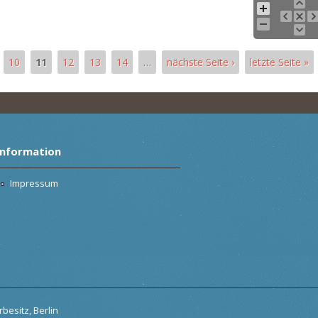
10
11
12
13
14
…
nächste Seite ›
letzte Seite »
Information
Impressum
besitz, Berlin