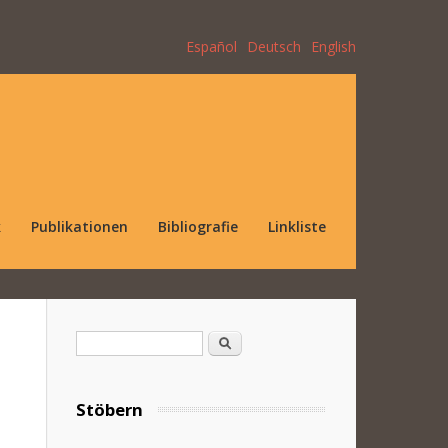
Español
Deutsch
English
k
Publikationen
Bibliografie
Linkliste
Suchformular
Suche
Stöbern