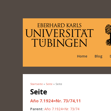
Home
Blog
Startseite
»
Seite
» Seite
Sie sind hier
Seite
Año 7.1924=Nr. 73/74,11
Parent:
Año 7.1924=Nr. 73/74