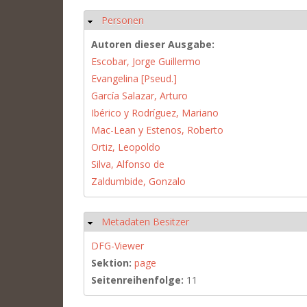
Personen
Ausblenden
Autoren dieser Ausgabe:
Escobar, Jorge Guillermo
Evangelina [Pseud.]
García Salazar, Arturo
Ibérico y Rodríguez, Mariano
Mac-Lean y Estenos, Roberto
Ortiz, Leopoldo
Silva, Alfonso de
Zaldumbide, Gonzalo
Metadaten Besitzer
Ausblenden
DFG-Viewer
Sektion:
page
Seitenreihenfolge:
11