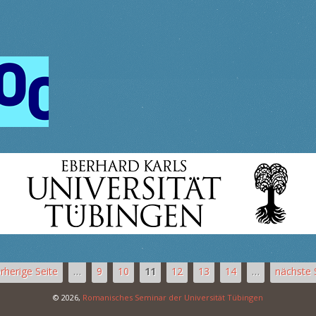
orherige Seite
…
9
10
11
12
13
14
…
nächste S
© 2026,
Romanisches Seminar der Universität Tübingen