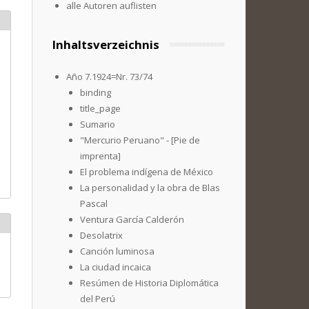
alle Autoren auflisten
Inhaltsverzeichnis
Año 7.1924=Nr. 73/74
binding
title_page
Sumario
"Mercurio Peruano" - [Pie de
imprenta]
El problema indígena de México
La personalidad y la obra de Blas
Pascal
Ventura García Calderón
Desolatrix
Canción luminosa
La ciudad incaica
Resúmen de Historia Diplomática
del Perú