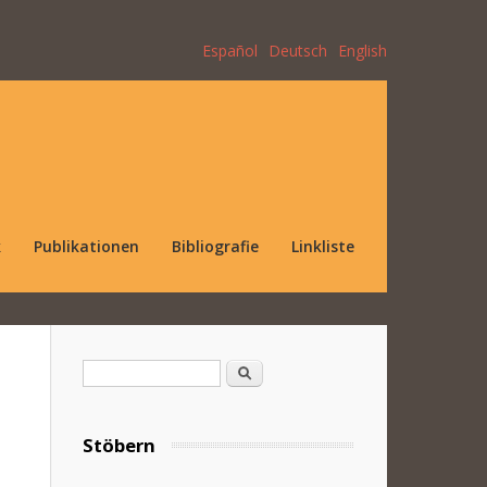
Español
Deutsch
English
k
Publikationen
Bibliografie
Linkliste
Suchformular
Suche
Stöbern