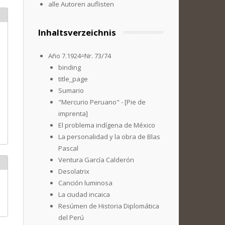
alle Autoren auflisten
Inhaltsverzeichnis
Año 7.1924=Nr. 73/74
binding
title_page
Sumario
"Mercurio Peruano" - [Pie de
imprenta]
El problema indígena de México
La personalidad y la obra de Blas
Pascal
Ventura García Calderón
Desolatrix
Canción luminosa
La ciudad incaica
Resúmen de Historia Diplomática
del Perú