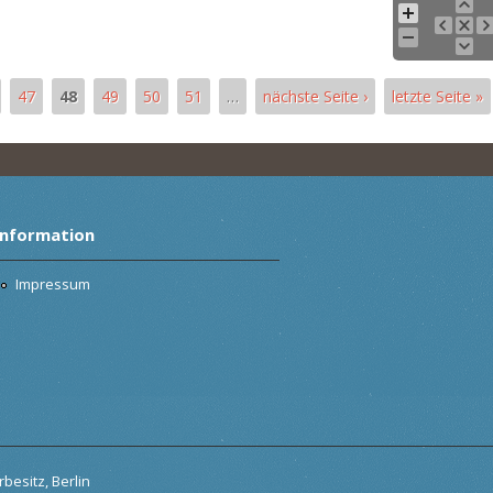
47
48
49
50
51
…
nächste Seite ›
letzte Seite »
Information
Impressum
besitz, Berlin