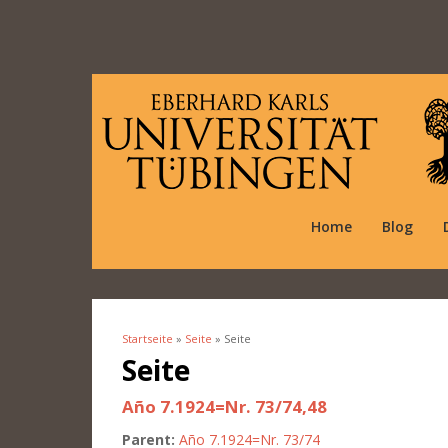
Home
Blog
Startseite
»
Seite
» Seite
Sie sind hier
Seite
Año 7.1924=Nr. 73/74,48
Parent:
Año 7.1924=Nr. 73/74