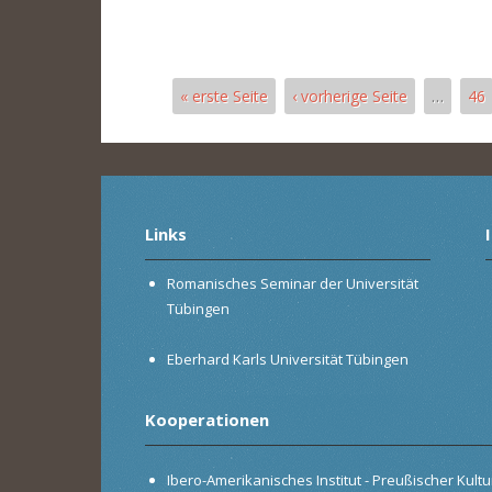
« erste Seite
‹ vorherige Seite
…
46
Seiten
Links
Romanisches Seminar der Universität
Tübingen
Eberhard Karls Universität Tübingen
Kooperationen
Ibero-Amerikanisches Institut - Preußischer Kultur