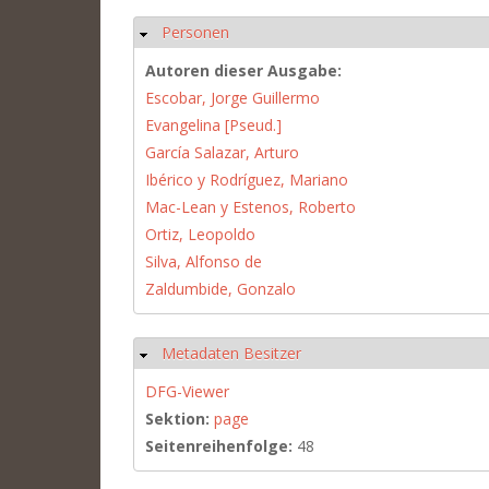
Personen
Ausblenden
Autoren dieser Ausgabe:
Escobar, Jorge Guillermo
Evangelina [Pseud.]
García Salazar, Arturo
Ibérico y Rodríguez, Mariano
Mac-Lean y Estenos, Roberto
Ortiz, Leopoldo
Silva, Alfonso de
Zaldumbide, Gonzalo
Metadaten Besitzer
Ausblenden
DFG-Viewer
Sektion:
page
Seitenreihenfolge:
48