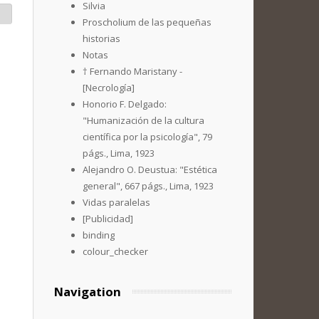
Silvia
Proscholium de las pequeñas
historias
Notas
† Fernando Maristany -
[Necrología]
Honorio F. Delgado:
"Humanización de la cultura
científica por la psicología", 79
págs., Lima, 1923
Alejandro O. Deustua: "Estética
general", 667 págs., Lima, 1923
Vidas paralelas
[Publicidad]
binding
colour_checker
Navigation