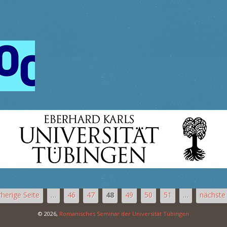
rherige Seite
…
46
47
48
49
50
51
…
nächste 
© 2026,
Romanisches Seminar der Universität Tübingen