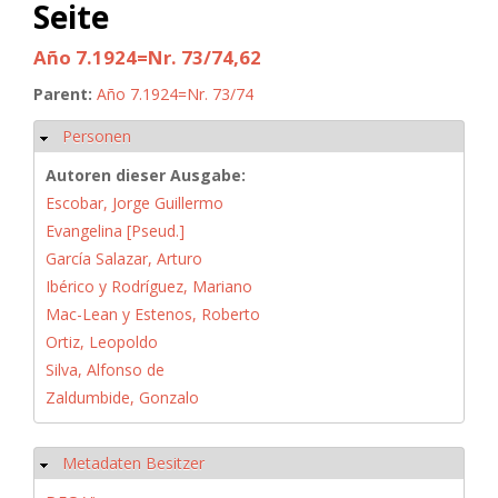
Seite
Año 7.1924=Nr. 73/74,62
Parent:
Año 7.1924=Nr. 73/74
Personen
Ausblenden
Autoren dieser Ausgabe:
Escobar, Jorge Guillermo
Evangelina [Pseud.]
García Salazar, Arturo
Ibérico y Rodríguez, Mariano
Mac-Lean y Estenos, Roberto
Ortiz, Leopoldo
Silva, Alfonso de
Zaldumbide, Gonzalo
Metadaten Besitzer
Ausblenden