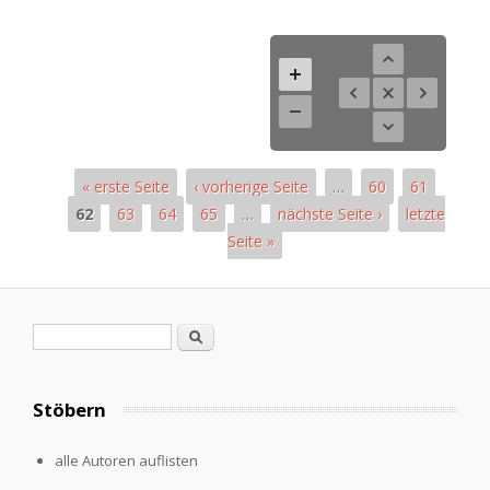
« erste Seite
‹ vorherige Seite
…
60
61
62
63
64
65
…
nächste Seite ›
letzte
Seite »
Seiten
Suchformular
Suche
Stöbern
alle Autoren auflisten