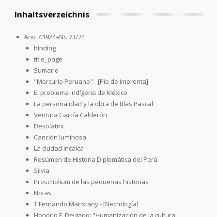
Inhaltsverzeichnis
Año 7.1924=Nr. 73/74
binding
title_page
Sumario
"Mercurio Peruano" - [Pie de imprenta]
El problema indígena de México
La personalidad y la obra de Blas Pascal
Ventura García Calderón
Desolatrix
Canción luminosa
La ciudad incaica
Resúmen de Historia Diplomática del Perú
Silvia
Proscholium de las pequeñas historias
Notas
† Fernando Maristany - [Necrología]
Honorio F. Delgado: "Humanización de la cultura