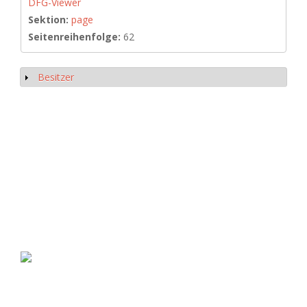
DFG-Viewer
Sektion:
page
Seitenreihenfolge:
62
Besitzer
Anzeigen