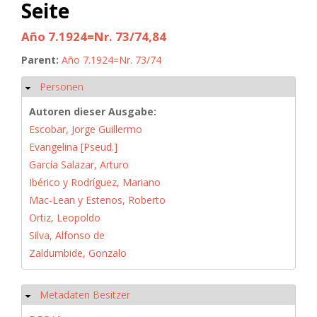
Seite
Año 7.1924=Nr. 73/74,84
Parent:
Año 7.1924=Nr. 73/74
Personen
Ausblenden
Autoren dieser Ausgabe:
Escobar, Jorge Guillermo
Evangelina [Pseud.]
García Salazar, Arturo
Ibérico y Rodríguez, Mariano
Mac-Lean y Estenos, Roberto
Ortiz, Leopoldo
Silva, Alfonso de
Zaldumbide, Gonzalo
Metadaten Besitzer
Ausblenden