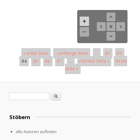
« erste Seite
‹ vorherige Seite
…
82
83
84
85
86
87
…
nächste Seite ›
letzte
Seite »
Seiten
Suchformular
Suche
Stöbern
alle Autoren auflisten