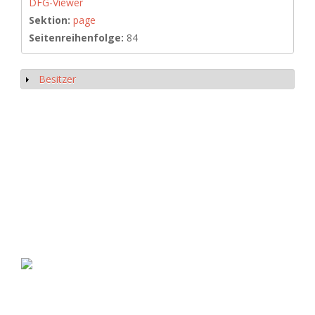
DFG-Viewer
Sektion:
page
Seitenreihenfolge:
84
Besitzer
Anzeigen