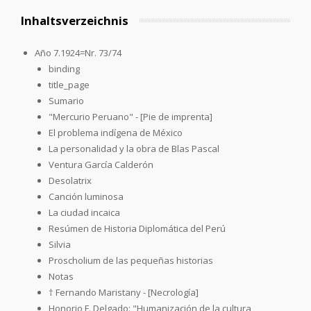
Inhaltsverzeichnis
Año 7.1924=Nr. 73/74
binding
title_page
Sumario
"Mercurio Peruano" - [Pie de imprenta]
El problema indígena de México
La personalidad y la obra de Blas Pascal
Ventura García Calderón
Desolatrix
Canción luminosa
La ciudad incaica
Resúmen de Historia Diplomática del Perú
Silvia
Proscholium de las pequeñas historias
Notas
† Fernando Maristany - [Necrología]
Honorio F. Delgado: "Humanización de la cultura