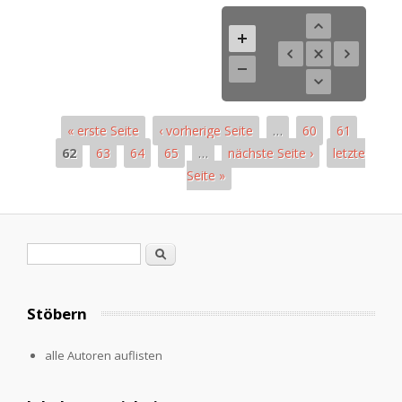
« erste Seite
‹ vorherige Seite
…
60
61
62
63
64
65
…
nächste Seite ›
letzte
Seite »
Seiten
Suchformular
Suche
Stöbern
alle Autoren auflisten