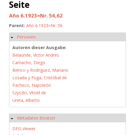
Seite
Año 6.1923=Nr. 56,62
Parent:
Año 6.1923=Nr. 56
Personen
Ausblenden
Autoren dieser Ausgabe:
Belaúnde, Víctor Andrés
Camacho, Diego
Ibérico y Rodríguez, Mariano
Losada y Puga, Cristóbal de
Pacheco, Napoleón
Szyszlo, Vitold de
Ureta, Alberto
Metadaten Besitzer
Ausblenden
DFG-Viewer