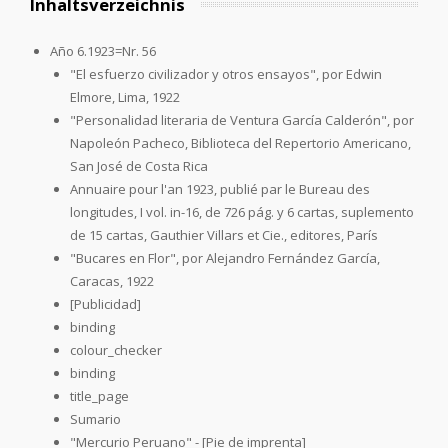
Inhaltsverzeichnis
Año 6.1923=Nr. 56
"El esfuerzo civilizador y otros ensayos", por Edwin
Elmore, Lima, 1922
"Personalidad literaria de Ventura García Calderón", por
Napoleón Pacheco, Biblioteca del Repertorio Americano,
San José de Costa Rica
Annuaire pour l'an 1923, publié par le Bureau des
longitudes, I vol. in-16, de 726 pág. y 6 cartas, suplemento
de 15 cartas, Gauthier Villars et Cie., editores, París
"Bucares en Flor", por Alejandro Fernández García,
Caracas, 1922
[Publicidad]
binding
colour_checker
binding
title_page
Sumario
"Mercurio Peruano" - [Pie de imprenta]