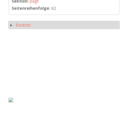
Sektion:
page
Seitenreihenfolge:
62
Besitzer
Anzeigen