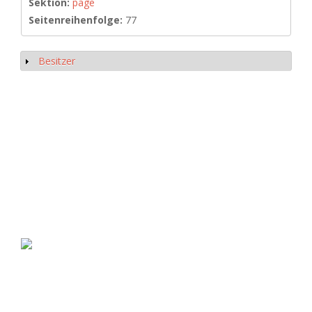
Sektion:
page
Seitenreihenfolge:
77
Besitzer
Anzeigen