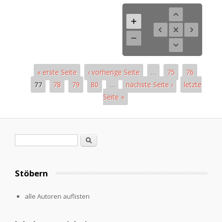
« erste Seite
‹ vorherige Seite
…
75
76
77
78
79
80
…
nächste Seite ›
letzte
Seite »
Seiten
Suchformular
Suche
Stöbern
alle Autoren auflisten