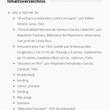
Inhaltsverzeichnis
Año 6.1923=Nr. 56
"El esfuerzo civilizador y otros ensayos", por Edwin
Elmore, Lima, 1922
"Personalidad literaria de Ventura García Calderón", por
Napoleón Pacheco, Biblioteca del Repertorio Americano,
San José de Costa Rica
Annuaire pour l'an 1923, publié par le Bureau des
longitudes, I vol. in-16, de 726 pág. y 6 cartas, suplemento
de 15 cartas, Gauthier Villars et Cie., editores, París
"Bucares en Flor", por Alejandro Fernández García,
Caracas, 1922
[Publicidad]
binding
colour_checker
binding
title_page
Sumario
"Mercurio Peruano" - [Pie de imprenta]