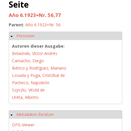
Seite
Año 6.1923=Nr. 56,77
Parent:
Año 6.1923=Nr. 56
Personen
Ausblenden
Autoren dieser Ausgabe:
Belaúnde, Víctor Andrés
Camacho, Diego
Ibérico y Rodríguez, Mariano
Losada y Puga, Cristóbal de
Pacheco, Napoleón
Szyszlo, Vitold de
Ureta, Alberto
Metadaten Besitzer
Ausblenden
DFG-Viewer