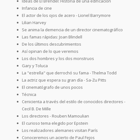
Ideas de El Brendel: Historia de una edificación
Infancia de cine
El actor de los ojos de acero - Lionel Barrymore
Lilian Harvey
Se anima la demencia de un director cinematográfico
Las famas rápidas: Joan Blindell
De los últimos descubrimientos
Así opinan de lo que veremos
Los dos hombres y los dos monstruos
Gary y Toluca
La "estrella" que derrochó su fama - Thelma Todd
La actriz que espera su gran día - Sa-Zu Pitts
El cinematógrafo de unos pocos
Técnica
Cenicienta a través del estilo de conocidos directores -
Cecil B. De Mille
Los directores - Rouben Mamoulian
El curioso tema elegido por Epstein
Los realizadores alemanes visitan París
Conoceremos un acierto de Paul Fejos