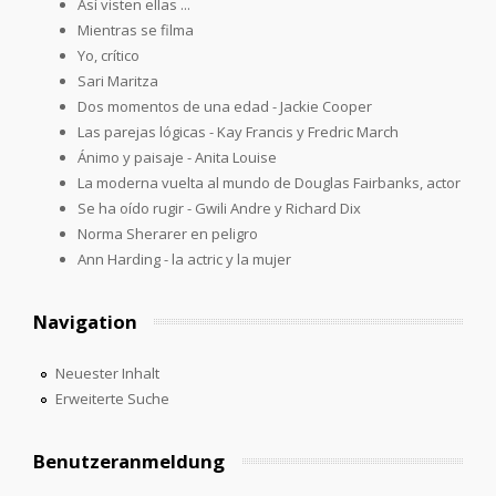
Así visten ellas ...
Mientras se filma
Yo, crítico
Sari Maritza
Dos momentos de una edad - Jackie Cooper
Las parejas lógicas - Kay Francis y Fredric March
Ánimo y paisaje - Anita Louise
La moderna vuelta al mundo de Douglas Fairbanks, actor
Se ha oído rugir - Gwili Andre y Richard Dix
Norma Sherarer en peligro
Ann Harding - la actric y la mujer
Navigation
Neuester Inhalt
Erweiterte Suche
Benutzeranmeldung