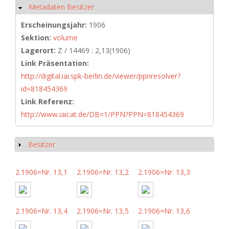
Metadaten Besitzer
Ausblenden
Erscheinungsjahr:
1906
Sektion:
volume
Lagerort:
Z / 14469 : 2,13(1906)
Link Präsentation:
http://digital.iai.spk-berlin.de/viewer/ppnresolver?
id=818454369
Link Referenz:
http://www.iaicat.de/DB=1/PPN?PPN=818454369
Besitzer
Anzeigen
2.1906=Nr. 13,1
2.1906=Nr. 13,2
2.1906=Nr. 13,3
2.1906=Nr. 13,4
2.1906=Nr. 13,5
2.1906=Nr. 13,6