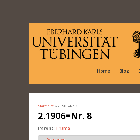
Home
Blog
Startseite
» 2.1906=Nr. 8
Sie sind hier
2.1906=Nr. 8
Parent:
Prisma
Personen
Ausblenden