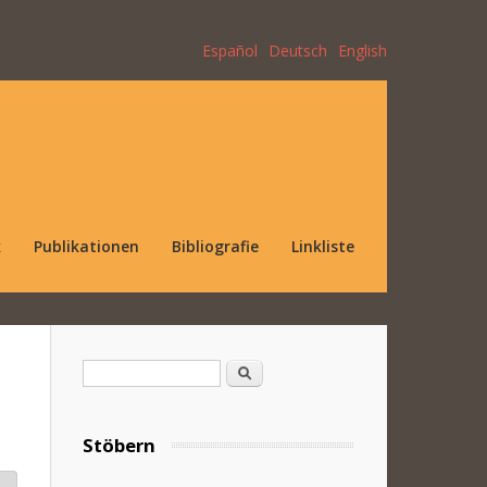
Español
Deutsch
English
k
Publikationen
Bibliografie
Linkliste
Suchformular
Suche
Stöbern