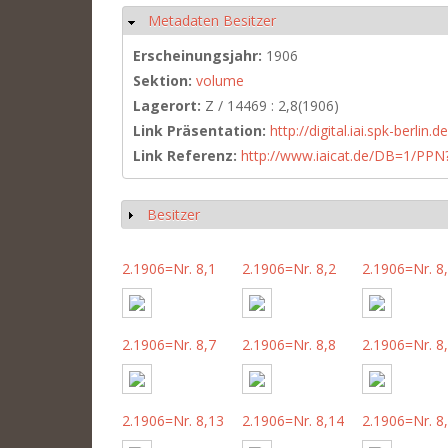
Metadaten Besitzer
Ausblenden
Erscheinungsjahr:
1906
Sektion:
volume
Lagerort:
Z / 14469 : 2,8(1906)
Link Präsentation:
http://digital.iai.spk-berli
Link Referenz:
http://www.iaicat.de/DB=1/P
Besitzer
Anzeigen
2.1906=Nr. 8,1
2.1906=Nr. 8,2
2.1906=Nr. 8
2.1906=Nr. 8,7
2.1906=Nr. 8,8
2.1906=Nr. 8
2.1906=Nr. 8,13
2.1906=Nr. 8,14
2.1906=Nr. 8