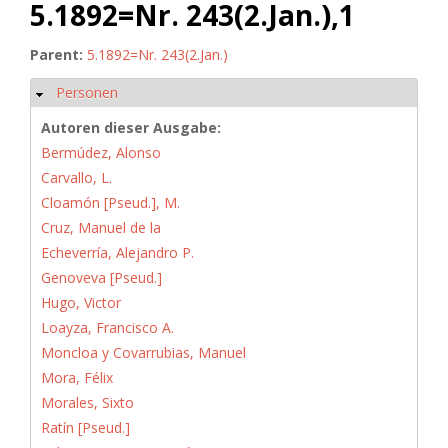
5.1892=Nr. 243(2.Jan.),1
Parent:
5.1892=Nr. 243(2.Jan.)
Personen
Ausblenden
Autoren dieser Ausgabe:
Bermúdez, Alonso
Carvallo, L.
Cloamón [Pseud.], M.
Cruz, Manuel de la
Echeverría, Alejandro P.
Genoveva [Pseud.]
Hugo, Victor
Loayza, Francisco A.
Moncloa y Covarrubias, Manuel
Mora, Félix
Morales, Sixto
Ratín [Pseud.]