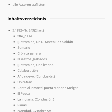
alle Autoren auflisten
Inhaltsverzeichnis
5.1892=Nr. 243(2.Jan.)
title_page
[Retrato de] Dr. D. Mateo Paz-Soldán
Sumario
Crónica general
Nuestros grabados
[Retrato de] Una limeña.
Colaboración
Año nuevo. (Conclusión.)
Un refrán.
Canto al inmortal poeta Mariano Melgar.
El Poeta
La Indiana. (Conclusión.)
Rimas.
¡Vanidad.....y pobreza!