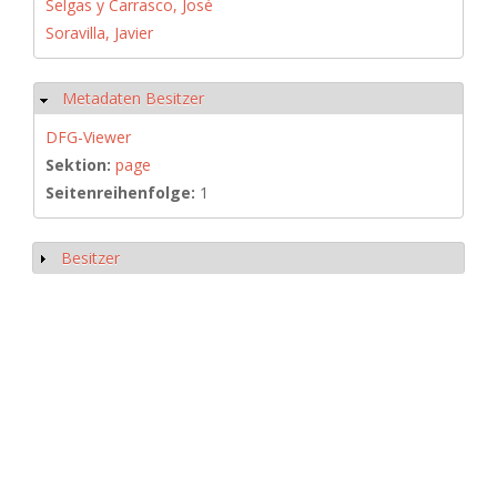
Selgas y Carrasco, José
Soravilla, Javier
Metadaten Besitzer
Ausblenden
DFG-Viewer
Sektion:
page
Seitenreihenfolge:
1
Besitzer
Anzeigen