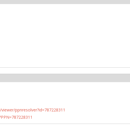
n.de/viewer/ppnresolver?id=787228311
PN?PPN=787228311