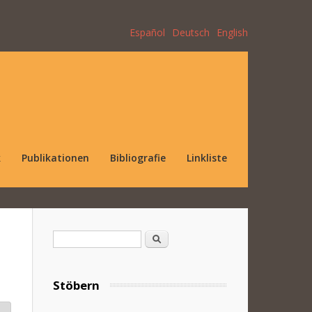
Español
Deutsch
English
k
Publikationen
Bibliografie
Linkliste
Suchformular
Suche
Stöbern