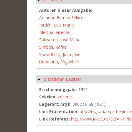
Autoren dieser Ausgabe:
Amador, Fernán Félix de
Jordán, Luis María
Medina, Vicente
Salaverría, José María
Simboli, Rafael
Soiza Reilly, Juan José
Unamuno, Miguel de
Metadaten Besitzer
Ausblenden
Erscheinungsjahr:
1921
Sektion:
volume
Lagerort:
Arg bi 3902 : 6,58(1921)
Link Präsentation:
http://digital.iai.spk-berli
Link Referenz:
http://www.iaicat.de/DB=1/P