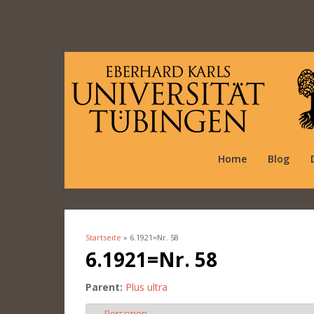
Home
Blog
Startseite
» 6.1921=Nr. 58
Sie sind hier
6.1921=Nr. 58
Parent:
Plus ultra
Personen
Ausblenden