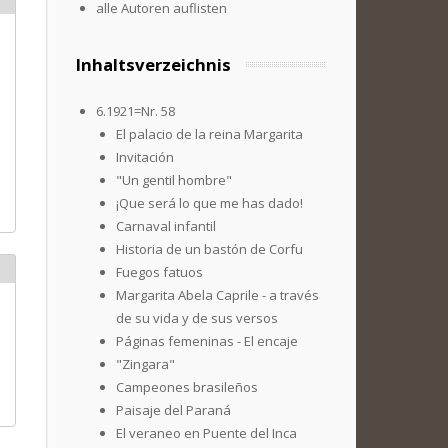
alle Autoren auflisten
Inhaltsverzeichnis
6.1921=Nr. 58
El palacio de la reina Margarita
Invitación
"Un gentil hombre"
¡Que será lo que me has dado!
Carnaval infantil
Historia de un bastón de Corfu
Fuegos fatuos
Margarita Abela Caprile - a través
de su vida y de sus versos
Páginas femeninas - El encaje
"Zingara"
Campeones brasileños
Paisaje del Paraná
El veraneo en Puente del Inca