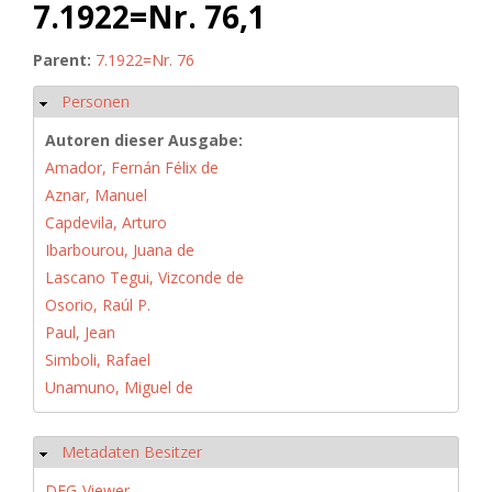
7.1922=Nr. 76,1
Parent:
7.1922=Nr. 76
Personen
Ausblenden
Autoren dieser Ausgabe:
Amador, Fernán Félix de
Aznar, Manuel
Capdevila, Arturo
Ibarbourou, Juana de
Lascano Tegui, Vizconde de
Osorio, Raúl P.
Paul, Jean
Simboli, Rafael
Unamuno, Miguel de
Metadaten Besitzer
Ausblenden
DFG-Viewer