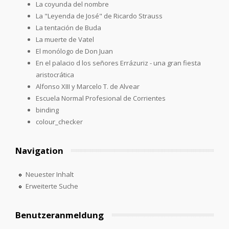
La coyunda del nombre
La "Leyenda de José" de Ricardo Strauss
La tentación de Buda
La muerte de Vatel
El monólogo de Don Juan
En el palacio d los señores Errázuriz - una gran fiesta
aristocrática
Alfonso XIII y Marcelo T. de Alvear
Escuela Normal Profesional de Corrientes
binding
colour_checker
Navigation
Neuester Inhalt
Erweiterte Suche
Benutzeranmeldung