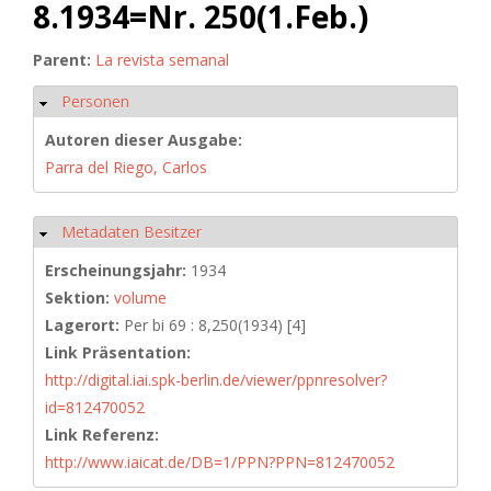
8.1934=Nr. 250(1.Feb.)
Parent:
La revista semanal
Personen
Ausblenden
Autoren dieser Ausgabe:
Parra del Riego, Carlos
Metadaten Besitzer
Ausblenden
Erscheinungsjahr:
1934
Sektion:
volume
Lagerort:
Per bi 69 : 8,250(1934) [4]
Link Präsentation:
http://digital.iai.spk-berlin.de/viewer/ppnresolver?
id=812470052
Link Referenz:
http://www.iaicat.de/DB=1/PPN?PPN=812470052