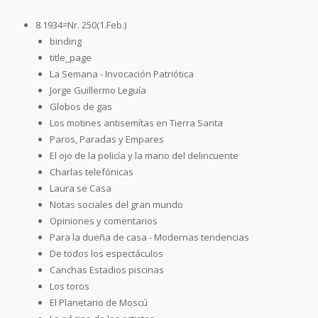
8.1934=Nr. 250(1.Feb.)
binding
title_page
La Semana - Invocación Patriótica
Jorge Guillermo Leguía
Globos de gas
Los motines antisemítas en Tierra Santa
Paros, Paradas y Empares
El ojo de la policía y la mano del delincuente
Charlas telefónicas
Laura se Casa
Notas sociales del gran mundo
Opiniones y comentarios
Para la dueña de casa - Modernas tendencias
De todos los espectáculos
Canchas Estadios piscinas
Los toros
El Planetario de Moscú