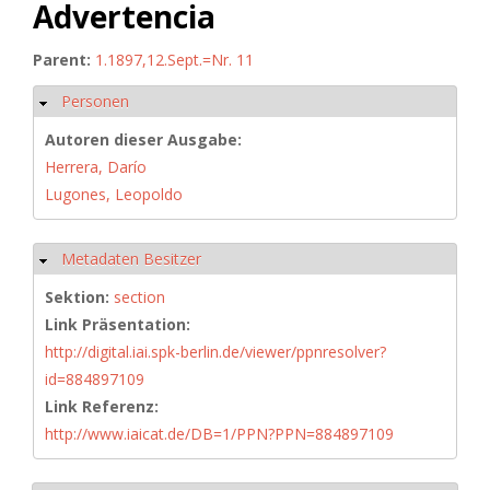
Advertencia
Parent:
1.1897,12.Sept.=Nr. 11
Personen
Ausblenden
Autoren dieser Ausgabe:
Herrera, Darío
Lugones, Leopoldo
Metadaten Besitzer
Ausblenden
Sektion:
section
Link Präsentation:
http://digital.iai.spk-berlin.de/viewer/ppnresolver?
id=884897109
Link Referenz:
http://www.iaicat.de/DB=1/PPN?PPN=884897109