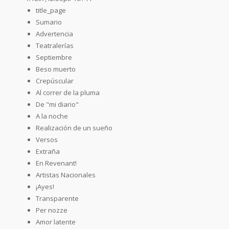
title_page
Sumario
Advertencia
Teatralerías
Septiembre
Beso muerto
Crepúscular
Al correr de la pluma
De "mi diario"
A la noche
Realización de un sueño
Versos
Extraña
En Revenant!
Artistas Nacionales
¡Ayes!
Transparente
Per nozze
Amor latente