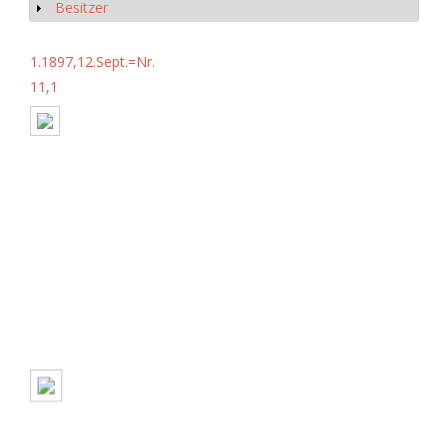
Besitzer
Anzeigen
1.1897,12.Sept.=Nr.
11,1