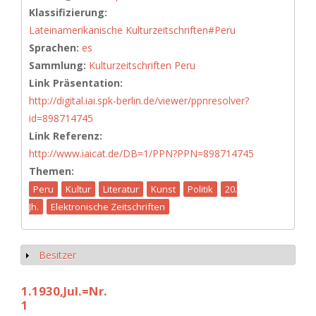
Klassifizierung:
Lateinamerikanische Kulturzeitschriften#Peru
Sprachen:
es
Sammlung:
Kulturzeitschriften Peru
Link Präsentation:
http://digital.iai.spk-berlin.de/viewer/ppnresolver?
id=898714745
Link Referenz:
http://www.iaicat.de/DB=1/PPN?PPN=898714745
Themen:
Peru
Kultur
Literatur
Kunst
Politik
20.
Jh.
Elektronische Zeitschriften
Besitzer
Anzeigen
1.1930,Jul.=Nr.
1