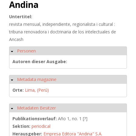
Andina
Untertitel:
revista mensual, independiente, regionalista i cultural :
tribuna renovadora i doctrinaria de los intelectuales de
Ancash
Personen
Ausblenden
Autoren dieser Ausgabe:
Metadata magazine
Ausblenden
Orte:
Lima, (Perú)
Metadaten Besitzer
Ausblenden
Publikationsverlauf:
Año 1, no. 1 [?]
Sektion:
periodical
Herausgeber:
Empresa Editora "Andina" S.A.