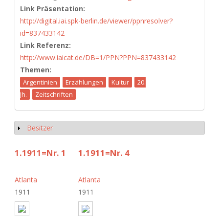
Link Präsentation:
http://digital.iai.spk-berlin.de/viewer/ppnresolver?
id=837433142
Link Referenz:
http://www.iaicat.de/DB=1/PPN?PPN=837433142
Themen:
Argentinien
Erzählungen
Kultur
20.
Jh.
Zeitschriften
Besitzer
Anzeigen
1.1911=Nr. 1
1.1911=Nr. 4
Atlanta
Atlanta
1911
1911