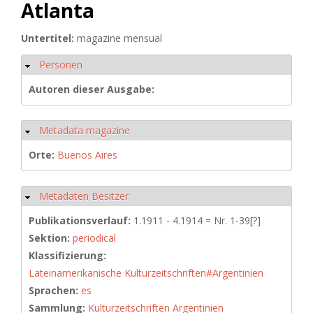
Atlanta
Untertitel:
magazine mensual
Personen
Ausblenden
Autoren dieser Ausgabe:
Metadata magazine
Ausblenden
Orte:
Buenos Aires
Metadaten Besitzer
Ausblenden
Publikationsverlauf:
1.1911 - 4.1914 = Nr. 1-39[?]
Sektion:
periodical
Klassifizierung:
Lateinamerikanische Kulturzeitschriften#Argentinien
Sprachen:
es
Sammlung:
Kulturzeitschriften Argentinien