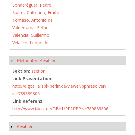
Sonderéguer, Pedro
Suárez Calimano, Emilio
Tomaso, Antonio de
Valderrama, Felipe
Valencia, Guillermo
Velasco, Leopoldo
Metadaten Besitzer
Ausblenden
Sektion:
section
Link Präsentation:
http://digital.iai.spk-berlin.de/viewer/ppnresolver?
id=789839806
Link Referenz:
http://www.iaicat.de/DB=1/PPN?PPN=789839806
Besitzer
Anzeigen