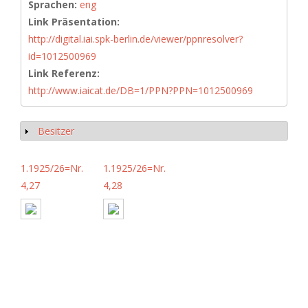
Sprachen:
eng
Link Präsentation:
http://digital.iai.spk-berlin.de/viewer/ppnresolver?
id=1012500969
Link Referenz:
http://www.iaicat.de/DB=1/PPN?PPN=1012500969
Besitzer
Anzeigen
1.1925/26=Nr.
1.1925/26=Nr.
4,27
4,28