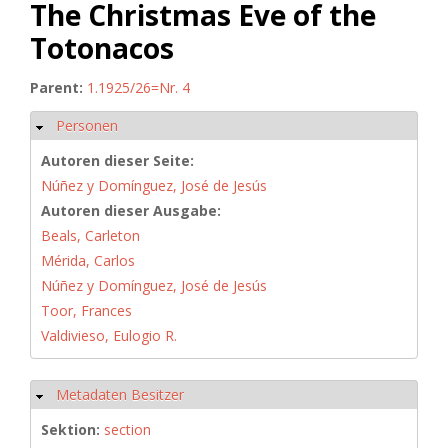
The Christmas Eve of the
Totonacos
Parent:
1.1925/26=Nr. 4
Personen
Ausblenden
Autoren dieser Seite:
Núñez y Domínguez, José de Jesús
Autoren dieser Ausgabe:
Beals, Carleton
Mérida, Carlos
Núñez y Domínguez, José de Jesús
Toor, Frances
Valdivieso, Eulogio R.
Metadaten Besitzer
Ausblenden
Sektion:
section