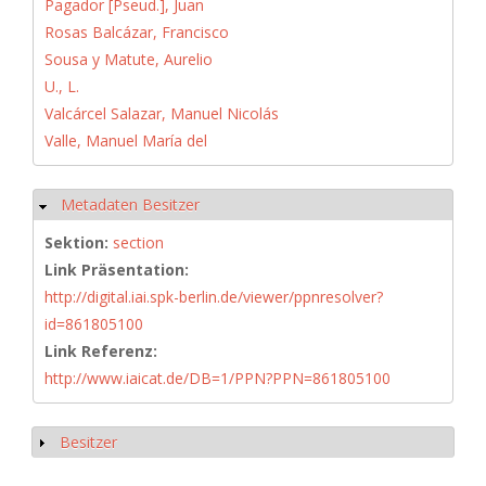
Pagador [Pseud.], Juan
Rosas Balcázar, Francisco
Sousa y Matute, Aurelio
U., L.
Valcárcel Salazar, Manuel Nicolás
Valle, Manuel María del
Metadaten Besitzer
Ausblenden
Sektion:
section
Link Präsentation:
http://digital.iai.spk-berlin.de/viewer/ppnresolver?
id=861805100
Link Referenz:
http://www.iaicat.de/DB=1/PPN?PPN=861805100
Besitzer
Anzeigen