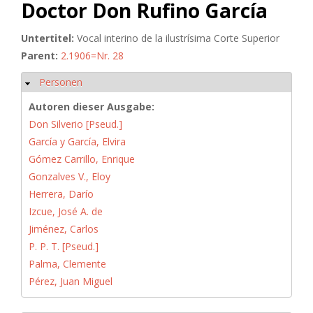
Doctor Don Rufino García
Untertitel:
Vocal interino de la ilustrísima Corte Superior
Parent:
2.1906=Nr. 28
Personen
Ausblenden
Autoren dieser Ausgabe:
Don Silverio [Pseud.]
García y García, Elvira
Gómez Carrillo, Enrique
Gonzalves V., Eloy
Herrera, Darío
Izcue, José A. de
Jiménez, Carlos
P. P. T. [Pseud.]
Palma, Clemente
Pérez, Juan Miguel