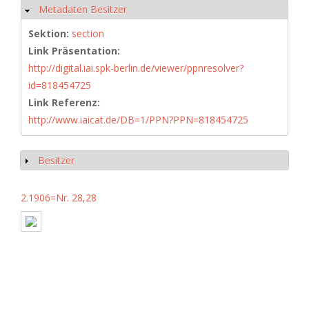
Metadaten Besitzer
Ausblenden
Sektion:
section
Link Präsentation:
http://digital.iai.spk-berlin.de/viewer/ppnresolver?
id=818454725
Link Referenz:
http://www.iaicat.de/DB=1/PPN?PPN=818454725
Besitzer
Anzeigen
2.1906=Nr. 28,28