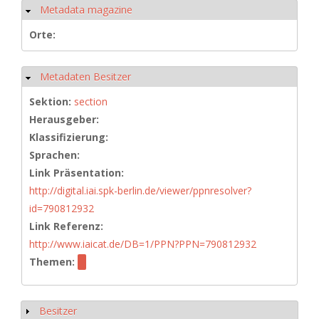
Metadata magazine
Ausblenden
Orte:
Metadaten Besitzer
Ausblenden
Sektion:
section
Herausgeber:
Klassifizierung:
Sprachen:
Link Präsentation:
http://digital.iai.spk-berlin.de/viewer/ppnresolver?
id=790812932
Link Referenz:
http://www.iaicat.de/DB=1/PPN?PPN=790812932
Themen:
Besitzer
Anzeigen