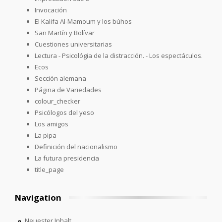
Invocación
El Kalifa Al-Mamoum y los búhos
San Martín y Bolívar
Cuestiones universitarias
Lectura - Psicológia de la distracción. - Los espectáculos.
Ecos
Sección alemana
Página de Variedades
colour_checker
Psicólogos del yeso
Los amigos
La pipa
Definición del nacionalismo
La futura presidencia
title_page
Navigation
Neuester Inhalt