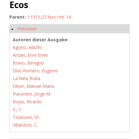
Ecos
Parent:
1.1915,27.Nov.=Nr. 16
Personen
Ausblenden
Autoren dieser Ausgabe:
Agorio, Adolfo
Arslan, Emir Emin
Bravo, Benigno
Díaz Romero, Eugenio
La Niña Boba
Oliver, Manuel María
Piacentini, Jorge M.
Rojas, Ricardo
S., C.
Toulouse, Dr.
Villalobos, C.