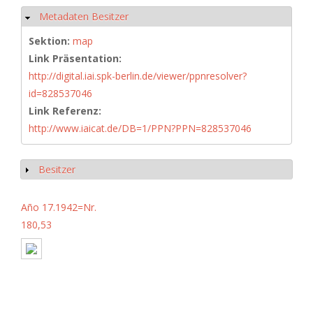
Metadaten Besitzer
Ausblenden
Sektion:
map
Link Präsentation:
http://digital.iai.spk-berlin.de/viewer/ppnresolver?
id=828537046
Link Referenz:
http://www.iaicat.de/DB=1/PPN?PPN=828537046
Besitzer
Anzeigen
Año 17.1942=Nr.
180,53