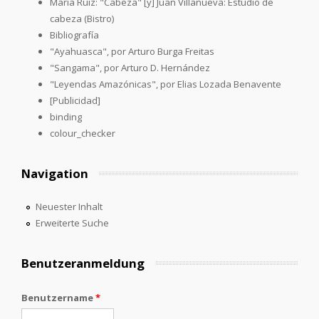
María Ruiz: "Cabeza" [y] Juan Villanueva: Estudio de
cabeza (Bistro)
Bibliografía
"Ayahuasca", por Arturo Burga Freitas
"Sangama", por Arturo D. Hernández
"Leyendas Amazónicas", por Elias Lozada Benavente
[Publicidad]
binding
colour_checker
Navigation
Neuester Inhalt
Erweiterte Suche
Benutzeranmeldung
Benutzername
*