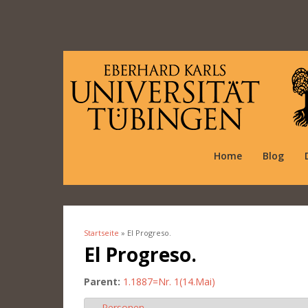
Home
Blog
Startseite
» El Progreso.
Sie sind hier
El Progreso.
Parent:
1.1887=Nr. 1(14.Mai)
Personen
Ausblenden