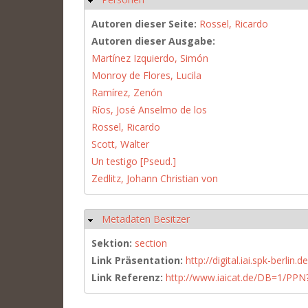
Autoren dieser Seite:
Rossel, Ricardo
Autoren dieser Ausgabe:
Martínez Izquierdo, Simón
Monroy de Flores, Lucila
Ramírez, Zenón
Ríos, José Anselmo de los
Rossel, Ricardo
Scott, Walter
Un testigo [Pseud.]
Zedlitz, Johann Christian von
Metadaten Besitzer
Ausblenden
Sektion:
section
Link Präsentation:
http://digital.iai.spk-berli
Link Referenz:
http://www.iaicat.de/DB=1/P