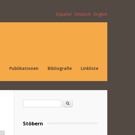
Español
Deutsch
English
k
Publikationen
Bibliografie
Linkliste
Suchformular
Suche
Stöbern