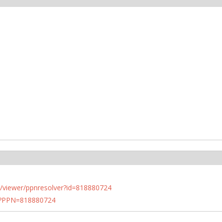
n.de/viewer/ppnresolver?id=818880724
PN?PPN=818880724