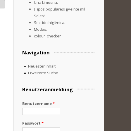
Una Limosna.
[Tipos populares] ¡¡Veinte mil
Soles!!
Sección higiénica.
Modas.
colour_checker
Navigation
Neuester Inhalt
Erweiterte Suche
Benutzeranmeldung
Benutzername
*
Passwort
*