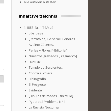
alle Autoren auflisten
Inhaltsverzeichnis
1.1887=Nr. 1(14.Mai)
title_page
[Retrato de] General D. Andrés
Avelino Cáceres.
Perlas y Flores [- Editorial]
Nuestros grabados [Fragmento]
Luz! Luz!
Templo de Serpientes.
Contra el cólera.
Bibliografía.
El Progreso.
Evidente.
[Dibujos de modas - sin título]
[Ajedrez.] Problema N° 1
La Revista Nocturna.