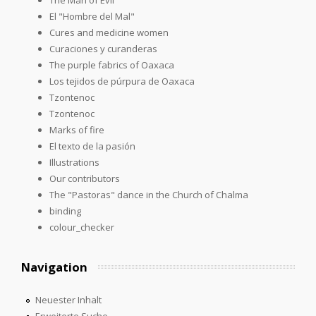
El "Hombre del Mal"
Cures and medicine women
Curaciones y curanderas
The purple fabrics of Oaxaca
Los tejidos de púrpura de Oaxaca
Tzontenoc
Tzontenoc
Marks of fire
El texto de la pasión
Illustrations
Our contributors
The "Pastoras" dance in the Church of Chalma
binding
colour_checker
Navigation
Neuester Inhalt
Erweiterte Suche