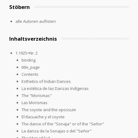
Stöbern
alle Autoren auflisten
Inhaltsverzeichnis
1.1925=Nr. 2
binding
title_page
Contents
Esthetics of Indian Dances
La estética de las Danzas Indígenas
The "Morismas"
Las Morismas
The coyote and the opossum
El tlacuache y el coyote
The dance of the "Sonaja" or of the "Señor"
La danza de la Sonajas o del "Señor"
The Man of Evil