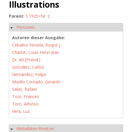
Illustrations
Parent:
1.1925=Nr. 2
Personen
Ausblenden
Autoren dieser Ausgabe:
Ceballos Novela, Roque J.
Charlot, Louis Henri Jean
Dr. Atl [Pseud.]
González, Carlos
Hernández, Felipe
Murillo Cornado, Gerardo
Salas, Rafael
Toor, Frances
Toro, Alfonso
Vera, Luz
Metadaten Besitzer
Ausblenden