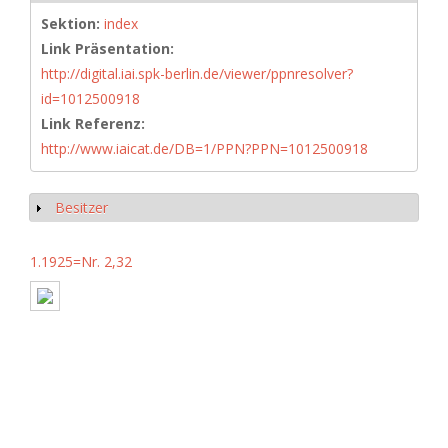
Sektion:
index
Link Präsentation:
http://digital.iai.spk-berlin.de/viewer/ppnresolver?
id=1012500918
Link Referenz:
http://www.iaicat.de/DB=1/PPN?PPN=1012500918
Besitzer
Anzeigen
1.1925=Nr. 2,32