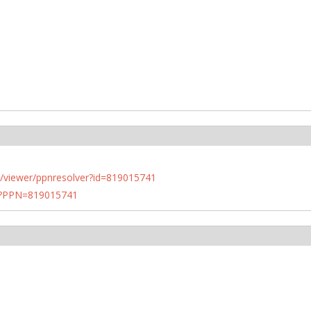
n.de/viewer/ppnresolver?id=819015741
PN?PPN=819015741