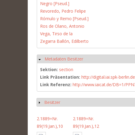
Negro [Pseud.]
Revoredo, Pedro Felipe
Rómulo y Remo [Pseud.]
Ros de Olano, Antonio
Vega, Tirso de la
Zegarra Ballón, Edilberto
Metadaten Besitzer
Ausblenden
Sektion:
section
Link Präsentation:
http://digital.iai.spk-berli
Link Referenz:
http://www.iaicat.de/DB=1/P
Besitzer
Anzeigen
2.1889=Nr.
2.1889=Nr.
89(19.Jan.),10
89(19.Jan.),12