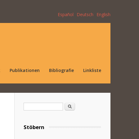
Español
Deutsch
English
k
Publikationen
Bibliografie
Linkliste
Suchformular
Suche
Stöbern