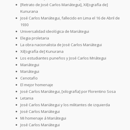
[Retrato de José Carlos Mariátegui], Xil[ografía de]
Kunurana
José Carlos Mariátegui, fallecido en Lima el 16 de Abril de
1930
Universalidad ideológica de Mariátegui
Elegia proletaria
La obra nacionalista de José Carlos Mariátegui
Xil[ografía de] Kunurana
Los estudiantes puneños y José Carlos Mriátegui
Mariátegui
Mariátegui
Cenotafio
El mejor homenaje
José Carlos Mariátegui, [xilografía] por Florentino Sosa
Letania
José Carlos Mariátegui y los militantes de izquierda
José Carlos Mariátegui
Mi homenaje á Mariátegui
José Carlos Mariátegui