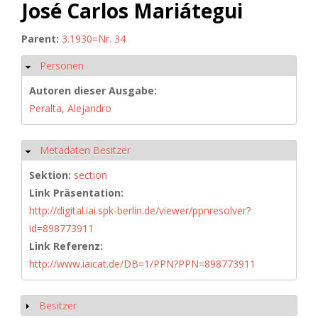
José Carlos Mariátegui
Parent:
3.1930=Nr. 34
Personen
Ausblenden
Autoren dieser Ausgabe:
Peralta, Alejandro
Metadaten Besitzer
Ausblenden
Sektion:
section
Link Präsentation:
http://digital.iai.spk-berlin.de/viewer/ppnresolver?
id=898773911
Link Referenz:
http://www.iaicat.de/DB=1/PPN?PPN=898773911
Besitzer
Anzeigen