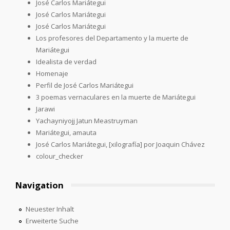
José Carlos Mariátegui
José Carlos Mariátegui
José Carlos Mariátegui
Los profesores del Departamento y la muerte de
Mariátegui
Idealista de verdad
Homenaje
Perfil de José Carlos Mariátegui
3 poemas vernaculares en la muerte de Mariátegui
Jarawi
Yachayniyojj Jatun Meastruyman
Mariátegui, amauta
José Carlos Mariátegui, [xilografía] por Joaquin Chávez
colour_checker
Navigation
Neuester Inhalt
Erweiterte Suche